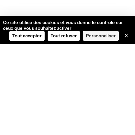
Ce site utilise des cookies et vous donne le contrôle sur
Autour du spectacle
ceux que vous souhaitez activer
Programme de salle
X
Ma
Tout accepter
Tout refuser
Personnaliser
Voir toute la saison