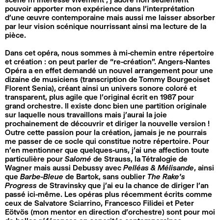
pouvoir apporter mon expérience dans l’interprétation
d’une œuvre contemporaine mais aussi me laisser absorber
par leur vision scénique nourrissant ainsi ma lecture de la
pièce.
Dans cet opéra, nous sommes à mi-chemin entre répertoire
et création : on peut parler de “re-création”. Angers-Nantes
Opéra a en effet demandé un nouvel arrangement pour une
dizaine de musiciens (transcription de Tommy Bourgeoiset
Florent Senia), créant ainsi un univers sonore coloré et
transparent, plus agile que l’original écrit en 1987 pour
grand orchestre. Il existe donc bien une partition originale
sur laquelle nous travaillons mais j’aurai la joie
prochainement de découvrir et diriger la nouvelle version !
Outre cette passion pour la création, jamais je ne pourrais
me passer de ce socle qui constitue notre répertoire. Pour
n’en mentionner que quelques-uns, j’ai une affection toute
particulière pour
Salomé
de Strauss, la Tétralogie de
Wagner mais aussi Debussy avec
Pelléas & Mélisande
, ainsi
que
Barbe-Bleue
de Bartok, sans oublier
The
Rake’s
Progress
de Stravinsky que j’ai eu la chance de diriger l’an
passé ici-même. Les opéras plus récemment écrits comme
ceux de Salvatore Sciarrino, Francesco Filidei et Peter
Eötvös (mon mentor en direction d’orchestre) sont pour moi