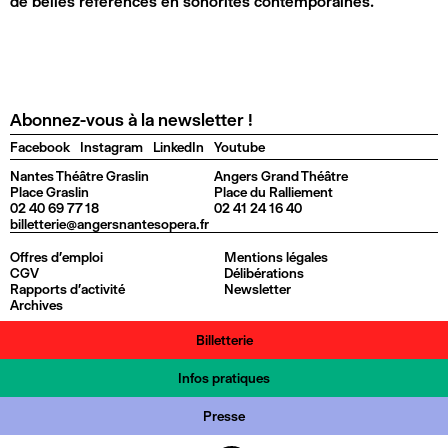
de belles références en sonorités contemporaines.
Abonnez-vous à la newsletter !
Facebook
Instagram
LinkedIn
Youtube
Nantes Théâtre Graslin
Angers Grand Théâtre
Place Graslin
Place du Ralliement
02 40 69 77 18
02 41 24 16 40
billetterie@angersnantesopera.fr
Offres d'emploi
Mentions légales
CGV
Délibérations
Rapports d'activité
Newsletter
Archives
Billetterie
Infos pratiques
Presse