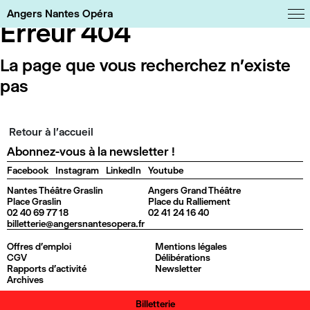
Tweeter
Panneau de gestion des cookies
Angers Nantes Opéra
Erreur 404
La page que vous recherchez n'existe
pas
Retour à l'accueil
Abonnez-vous à la newsletter !
Facebook
Instagram
LinkedIn
Youtube
Nantes Théâtre Graslin
Angers Grand Théâtre
Place Graslin
Place du Ralliement
02 40 69 77 18
02 41 24 16 40
billetterie@angersnantesopera.fr
Offres d'emploi
Mentions légales
CGV
Délibérations
Rapports d'activité
Newsletter
Archives
Billetterie